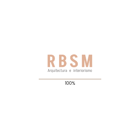
Guarda mi nombre, correo electrónico y web en este
navegador para la próxima vez que comente.
Archives
julio 2024
agosto 2021
julio 2021
junio 2021
mayo 2021
Categories